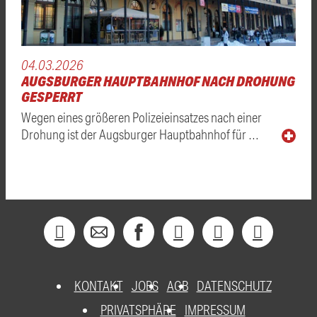
04.03.2026
AUGSBURGER HAUPTBAHNHOF NACH DROHUNG
GESPERRT
Wegen eines größeren Polizeieinsatzes nach einer
Drohung ist der Augsburger Hauptbahnhof für …
KONTAKT
JOBS
AGB
DATENSCHUTZ
PRIVATSPHÄRE
IMPRESSUM