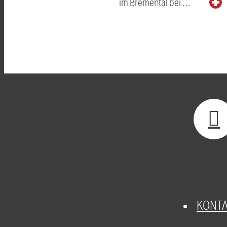
im Bremental bei …
KONT