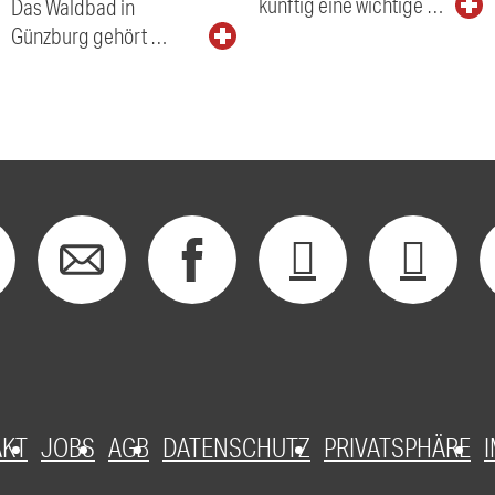
künftig eine wichtige …
Das Waldbad in
Günzburg gehört …
AKT
JOBS
AGB
DATENSCHUTZ
PRIVATSPHÄRE