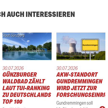
CH AUCH INTERESSIEREN
Stadt Günzburg
30.07.2026
30.07.2026
:
GÜNZBURGER
AKW-STANDORT
WALDBAD ZÄHLT
GUNDREMMINGEN
LAUT TUI-RANKING
WIRD JETZT ZUR
ZU DEUTSCHLANDS
FORSCHUNGSEINRI
TOP 100
Gundremmingen soll