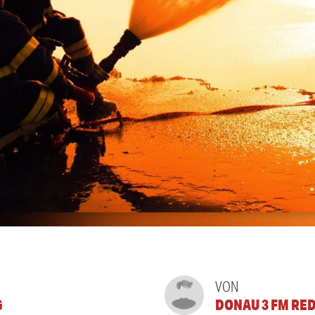
VON
G
DONAU 3 FM RE