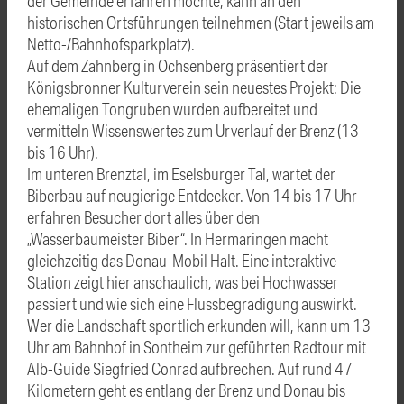
der Gemeinde erfahren möchte, kann an den
historischen Ortsführungen teilnehmen (Start jeweils am
Netto-/Bahnhofsparkplatz).
Auf dem Zahnberg in Ochsenberg präsentiert der
Königsbronner Kulturverein sein neuestes Projekt: Die
ehemaligen Tongruben wurden aufbereitet und
vermitteln Wissenswertes zum Urverlauf der Brenz (13
bis 16 Uhr).
Im unteren Brenztal, im Eselsburger Tal, wartet der
Biberbau auf neugierige Entdecker. Von 14 bis 17 Uhr
erfahren Besucher dort alles über den
„Wasserbaumeister Biber“. In Hermaringen macht
gleichzeitig das Donau-Mobil Halt. Eine interaktive
Station zeigt hier anschaulich, was bei Hochwasser
passiert und wie sich eine Flussbegradigung auswirkt.
Wer die Landschaft sportlich erkunden will, kann um 13
Uhr am Bahnhof in Sontheim zur geführten Radtour mit
Alb-Guide Siegfried Conrad aufbrechen. Auf rund 47
Kilometern geht es entlang der Brenz und Donau bis