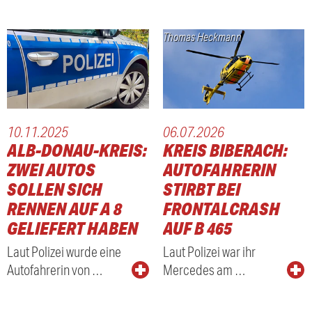
Thomas Heckmann
10.11.2025
06.07.2026
ALB-DONAU-KREIS:
KREIS BIBERACH:
ZWEI AUTOS
AUTOFAHRERIN
SOLLEN SICH
STIRBT BEI
RENNEN AUF A 8
FRONTALCRASH
GELIEFERT HABEN
AUF B 465
Laut Polizei wurde eine
Laut Polizei war ihr
Autofahrerin von …
Mercedes am …