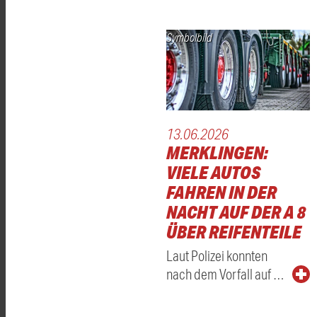
Symbolbild
13.06.2026
MERKLINGEN:
VIELE AUTOS
FAHREN IN DER
NACHT AUF DER A 8
ÜBER REIFENTEILE
Laut Polizei konnten
nach dem Vorfall auf …