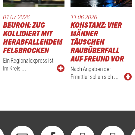
01.07.2026
11.06.2026
BEURON: ZUG
KONSTANZ: VIER
KOLLIDIERT MIT
MÄNNER
HERABFALLENDEM
TÄUSCHEN
FELSBROCKEN
RAUBÜBERFALL
AUF FREUND VOR
Ein Regionalexpress ist
im Kreis …
Nach Angaben der
Ermittler sollen sich …