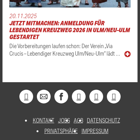
20.11.2025
JETZT MITMACHEN: ANMELDUNG FÜR
LEBENDIGEN KREUZWEG 2026 IN ULM/NEU-ULM
GESTARTET
Die Vorbereitungen laufen schon: Der Verein „Via
Crucis – Lebendiger Kreuzweg Ulm/Neu-Ulm“ lädt …
KONTAKT
JOBS
AGB
DATENSCHUTZ
PRIVATSPHÄRE
IMPRESSUM