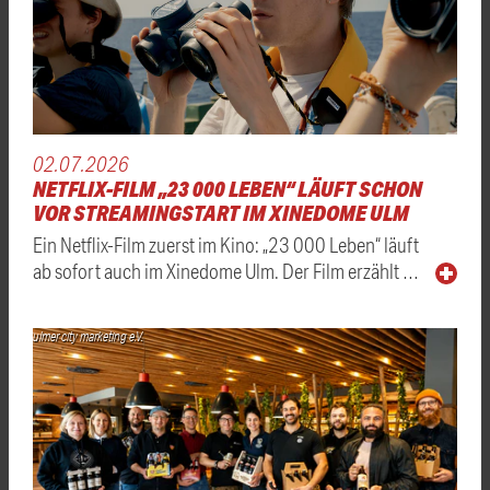
02.07.2026
NETFLIX-FILM „23 000 LEBEN“ LÄUFT SCHON
VOR STREAMINGSTART IM XINEDOME ULM
Ein Netflix-Film zuerst im Kino: „23 000 Leben“ läuft
ab sofort auch im Xinedome Ulm. Der Film erzählt …
ulmer city marketing e.V.