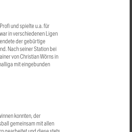
ofi und spielte u.a. für
war in verschiedenen Ligen
beendete der gebürtige
d. Nach seiner Station bei
ner von Christian Wörns in
onalliga mit eingebunden
ewinnen konnten, der
sball gemeinsam mit allen
ern gearbeitet und diese stets