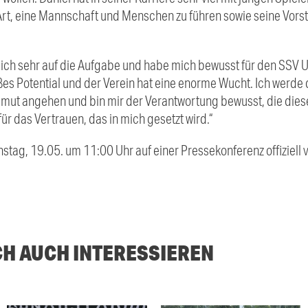
 Art, eine Mannschaft und Menschen zu führen sowie seine Vors
 mich sehr auf die Aufgabe und habe mich bewusst für den SSV 
ßes Potential und der Verein hat eine enorme Wucht. Ich werde
emut angehen und bin mir der Verantwortung bewusst, die dies
ür das Vertrauen, das in mich gesetzt wird.“
stag, 19.05. um 11:00 Uhr auf einer Pressekonferenz offiziell v
CH AUCH INTERESSIEREN