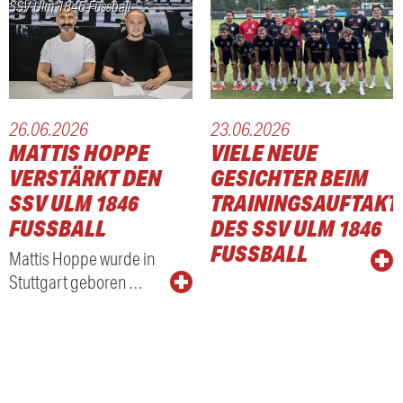
SSV Ulm 1846 Fussball
26.06.2026
23.06.2026
MATTIS HOPPE
VIELE NEUE
VERSTÄRKT DEN
GESICHTER BEIM
SSV ULM 1846
TRAININGSAUFTAKT
FUSSBALL
DES SSV ULM 1846
FUSSBALL
Mattis Hoppe wurde in
Stuttgart geboren …