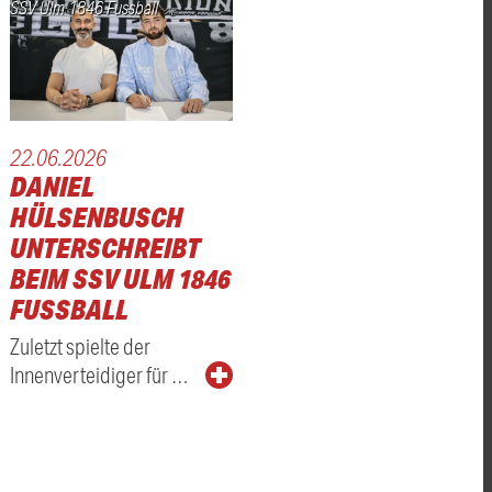
SSV Ulm 1846 Fussball
22.06.2026
DANIEL
HÜLSENBUSCH
UNTERSCHREIBT
BEIM SSV ULM 1846
FUSSBALL
Zuletzt spielte der
Innenverteidiger für …