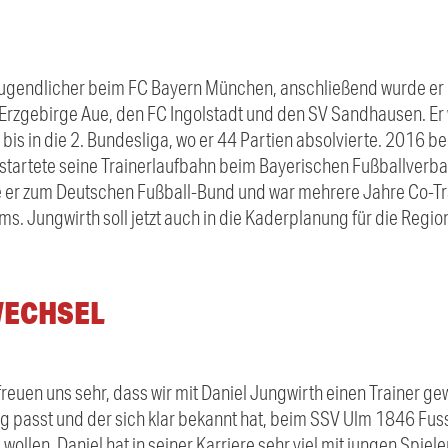
Jugendlicher beim FC Bayern München, anschließend wurde er Pr
rzgebirge Aue, den FC Ingolstadt und den SV Sandhausen. Er 
a bis in die 2. Bundesliga, wo er 44 Partien absolvierte. 2016 
startete seine Trainerlaufbahn beim Bayerischen Fußballverban
er zum Deutschen Fußball-Bund und war mehrere Jahre Co-Trai
s. Jungwirth soll jetzt auch in die Kaderplanung für die Regi
WECHSEL
 freuen uns sehr, dass wir mit Daniel Jungwirth einen Trainer g
 passt und der sich klar bekannt hat, beim SSV Ulm 1846 Fus
wollen. Daniel hat in seiner Karriere sehr viel mit jungen Spiel