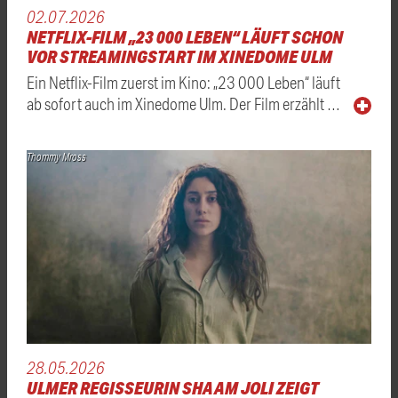
02.07.2026
NETFLIX-FILM „23 000 LEBEN“ LÄUFT SCHON
VOR STREAMINGSTART IM XINEDOME ULM
Ein Netflix-Film zuerst im Kino: „23 000 Leben“ läuft
ab sofort auch im Xinedome Ulm. Der Film erzählt …
Thommy Mross
28.05.2026
ULMER REGISSEURIN SHAAM JOLI ZEIGT