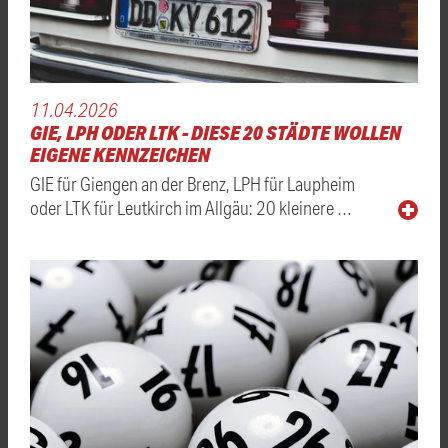
11.04.2026
GIE, LPH ODER LTK - DIESE 20 STÄDTE WOLLEN
EIGENE KENNZEICHEN
GIE für Giengen an der Brenz, LPH für Laupheim
oder LTK für Leutkirch im Allgäu: 20 kleinere …