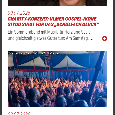
09.07.2026
CHARITY-KONZERT: ULMER GOSPEL-IKONE
SIYOU SINGT FÜR DAS „SCHULFACH GLÜCK“
Ein Sommerabend mit Musik für Herz und Seele –
und gleichzeitig etwas Gutes tun: Am Samstag, …
Ulmer Zelt/Laura Reusche/Daniel M. Grafberger
03.07.2026