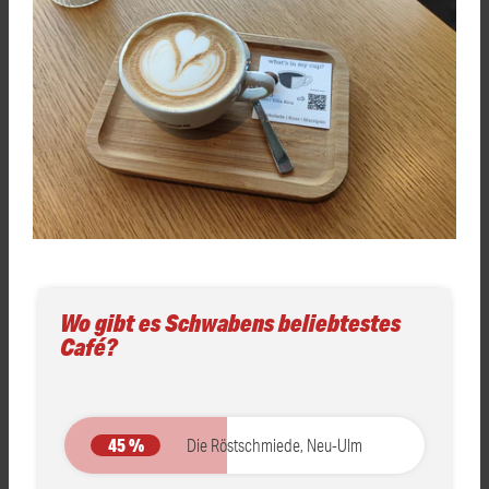
Wo gibt es Schwabens beliebtestes
Café?
45 %
Die Röstschmiede, Neu-Ulm