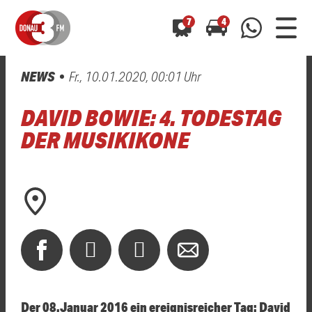
7
4
NEWS
Fr., 10.01.2020, 00:01 Uhr
0800 0 490 400
arrow_forward
arrow_forward
ALLE ANZEIGEN
ALLE ANZEIGEN
DAVID BOWIE: 4. TODESTAG
01520 242 3333
Hast du auch einen Blitzer oder eine Verkehrsbehinderung
Hast du auch einen Blitzer oder eine Verkehrsbehinderung
DER MUSIKIKONE
0800 0 490 400
0800 0 490 400
gesehen? Ganz einfach melden - kostenlos unter
gesehen? Ganz einfach melden - kostenlos unter
WhatsApp 01520 242 3333
WhatsApp 01520 242 3333
oder per
oder per
Der 08.Januar 2016 ein ereignisreicher Tag: David