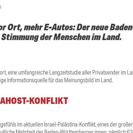
s
or Ort, mehr E-Autos: Der neue Bad
e Stimmung der Menschen im Land.
, eine umfangreiche Langzeitstudie aller Privatsender im L
ige Informationsquelle für das Meinungsbild im Land.
NAHOST-KONFLIKT
itgefühls im aktuellen Israel-Palästina-Konflikt, eines der gro
utliche Mehrheit der Baden-Württemberger:innen, nämlich 63 