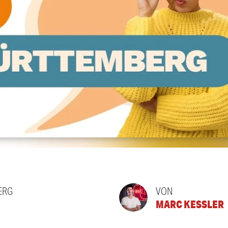
ERG
VON
MARC KESSLER