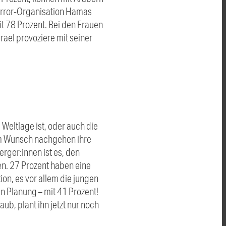
error-Organisation Hamas
it 78 Prozent. Bei den Frauen
ael provoziere mit seiner
 Weltlage ist, oder auch die
em Wunsch nachgehen ihre
rger:innen ist es, den
en. 27 Prozent haben eine
ion, es vor allem die jungen
in Planung – mit 41 Prozent!
ub, plant ihn jetzt nur noch