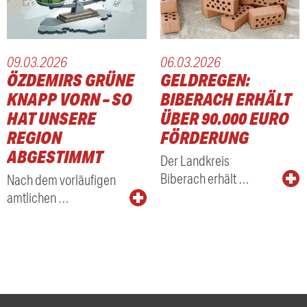
09.03.2026
06.03.2026
ÖZDEMIRS GRÜNE
GELDREGEN:
KNAPP VORN – SO
BIBERACH ERHÄLT
HAT UNSERE
ÜBER 90.000 EURO
REGION
FÖRDERUNG
ABGESTIMMT
Der Landkreis
Biberach erhält …
Nach dem vorläufigen
amtlichen …