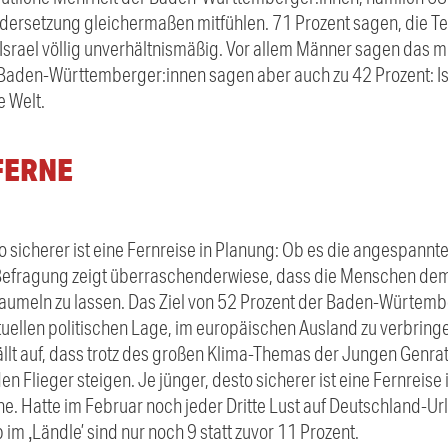
dersetzung gleichermaßen mitfühlen. 71 Prozent sagen, die T
f Israel völlig unverhältnismäßig. Vor allem Männer sagen das m
 Baden-Württemberger:innen sagen aber auch zu 42 Prozent: Isr
e Welt.
FERNE
to sicherer ist eine Fernreise in Planung: Ob es die angespannte
 Befragung zeigt überraschenderwiese, dass die Menschen d
aumeln zu lassen. Das Ziel von 52 Prozent der Baden-Würtembe
tuellen politischen Lage, im europäischen Ausland zu verbring
fällt auf, dass trotz des großen Klima-Themas der Jungen Genrat
n Flieger steigen. Je jünger, desto sicherer ist eine Fernreise 
ne. Hatte im Februar noch jeder Dritte Lust auf Deutschland-Urla
 im ‚Ländle’ sind nur noch 9 statt zuvor 11 Prozent.