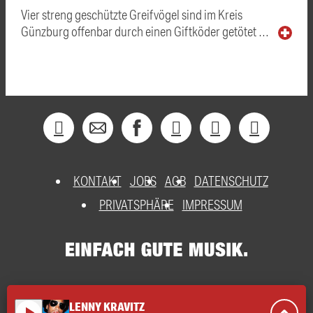
Vier streng geschützte Greifvögel sind im Kreis
Günzburg offenbar durch einen Giftköder getötet …
KONTAKT
JOBS
AGB
DATENSCHUTZ
PRIVATSPHÄRE
IMPRESSUM
LENNY KRAVITZ
play_arrow