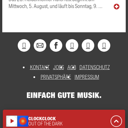
Mittwoch, 5. August, und läuft bis Sonntag, 9. …
KONTAKT
JOBS
AGB
DATENSCHUTZ
PRIVATSPHÄRE
IMPRESSUM
CLOCKCLOCK
play_arrow
OUT OF THE DARK