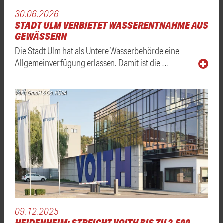
30.06.2026
STADT ULM VERBIETET WASSERENTNAHME AUS
GEWÄSSERN
Die Stadt Ulm hat als Untere Wasserbehörde eine
Allgemeinverfügung erlassen. Damit ist die …
Voith GmbH & Co. KGaA
09.12.2025
HEIDENHEIM: STREICHT VOITH BIS ZU 2.500