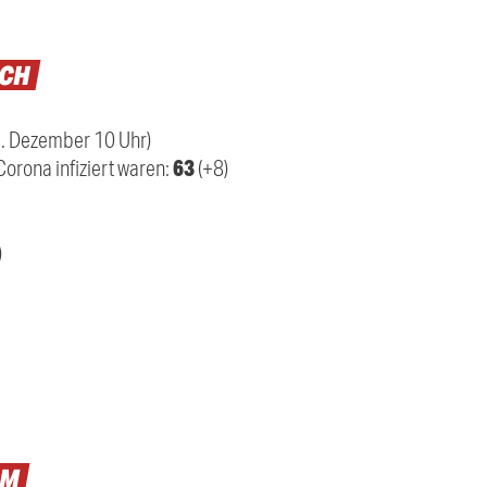
ACH
1. Dezember 10 Uhr)
63
Corona infiziert waren:
(+8)
)
LM