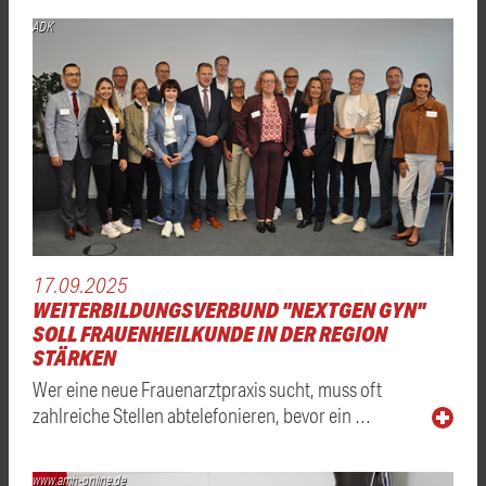
ADK
17.09.2025
WEITERBILDUNGSVERBUND "NEXTGEN GYN"
SOLL FRAUENHEILKUNDE IN DER REGION
STÄRKEN
Wer eine neue Frauenarztpraxis sucht, muss oft
zahlreiche Stellen abtelefonieren, bevor ein …
www.amh-online.de