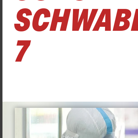
SCHWABE
7