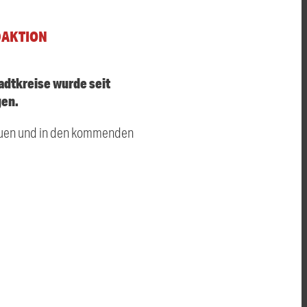
DAKTION
dtkreise wurde seit
gen.
auen und in den kommenden