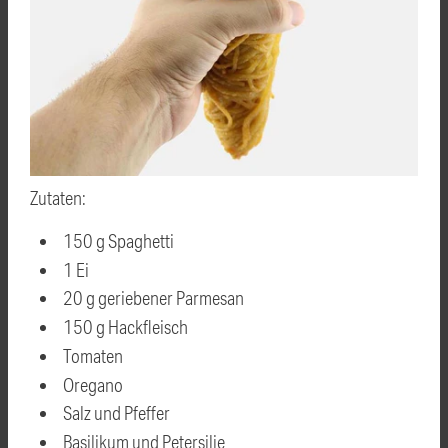
Zutaten:
150 g Spaghetti
1 Ei
20 g geriebener Parmesan
150 g Hackfleisch
Tomaten
Oregano
Salz und Pfeffer
Basilikum und Petersilie