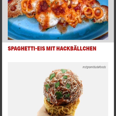
SPAGHETTI-EIS MIT HACKBÄLLCHEN
instgram/dudefoods