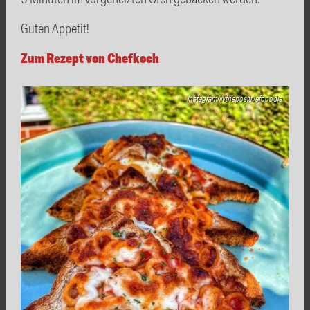
Guten Appetit!
Zum Rezept von Chefkoch
instagram/livthepositivefooodie