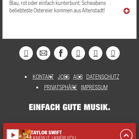
Blau, rot oder einfach kunterbunt: Schwabens
beliebteste Ostereier kommen aus Altenstadt!
KONTAKT
JOBS
AGB
DATENSCHUTZ
PRIVATSPHÄRE
IMPRESSUM
TAYLOR SWIFT
play_arrow
I KNEW IT, I KNEW YOU