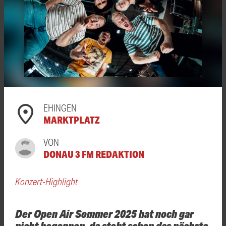
EHINGEN
MARKTPLATZ
VON
DONAU 3 FM REDAKTION
Konzert-Highlight
Der Open Air Sommer 2025 hat noch gar
nicht begonnen, da steht schon das nächste