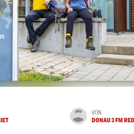
VON
IET
DONAU 3 FM RE