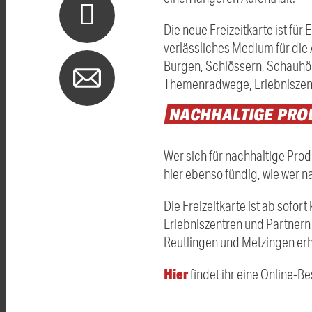
Die neue Freizeitkarte ist f
verlässliches Medium für die
Burgen, Schlössern, Schauhöh
Themenradwege, Erlebniszen
NACHHALTIGE
PRO
Wer sich für nachhaltige Pro
hier ebenso fündig, wie wer 
Die Freizeitkarte ist ab sofo
Erlebniszentren und Partnern
Reutlingen und Metzingen erhä
Hier
findet ihr eine Online-B