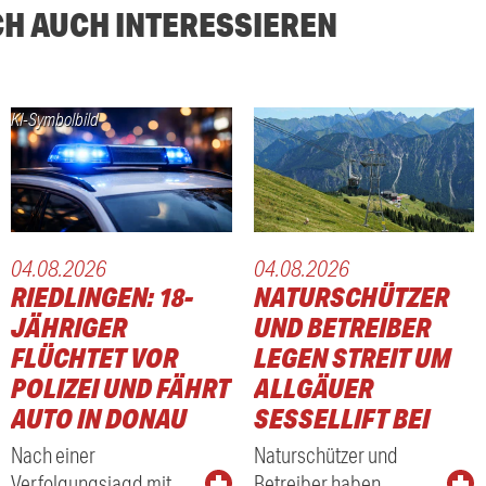
CH AUCH INTERESSIEREN
KI-Symbolbild
04.08.2026
04.08.2026
RIEDLINGEN: 18-
NATURSCHÜTZER
JÄHRIGER
UND BETREIBER
FLÜCHTET VOR
LEGEN STREIT UM
POLIZEI UND FÄHRT
ALLGÄUER
AUTO IN DONAU
SESSELLIFT BEI
Nach einer
Naturschützer und
Verfolgungsjagd mit …
Betreiber haben …