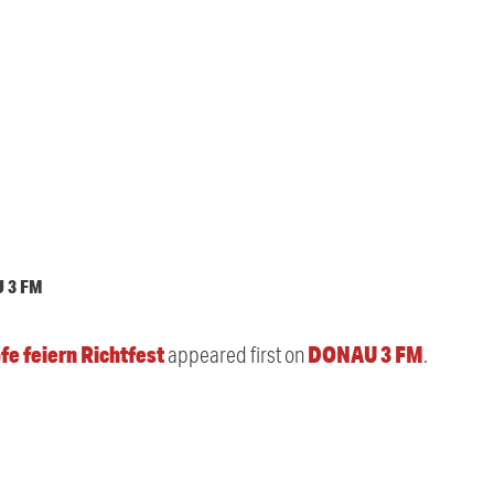
U 3 FM
fe feiern Richtfest
DONAU 3 FM
appeared first on
.