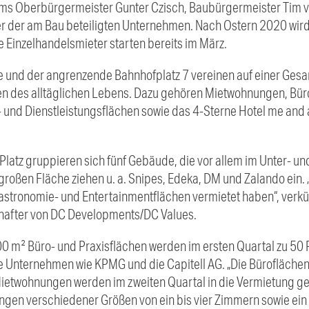
ms Oberbürgermeister Gunter Czisch, Baubürgermeister Tim vo
er der am Bau beteiligten Unternehmen. Nach Ostern 2020 wird 
 Einzelhandelsmieter starten bereits im März.
e und der angrenzende Bahnhofplatz 7 vereinen auf einer Ges
n des alltäglichen Lebens. Dazu gehören Mietwohnungen, Büro
 und Dienstleistungsflächen sowie das 4-Sterne Hotel me and a
Platz gruppieren sich fünf Gebäude, die vor allem im Unter- 
großen Fläche ziehen u. a. Snipes, Edeka, DM und Zalando ein
Gastronomie- und Entertainmentflächen vermietet haben“, verk
hafter von DC Developments/DC Values.
0 m² Büro- und Praxisflächen werden im ersten Quartal zu 50 
 Unternehmen wie KPMG und die Capitell AG. „Die Büroflächen
Mietwohnungen werden im zweiten Quartal in die Vermietung ge
gen verschiedener Größen von ein bis vier Zimmern sowie ein