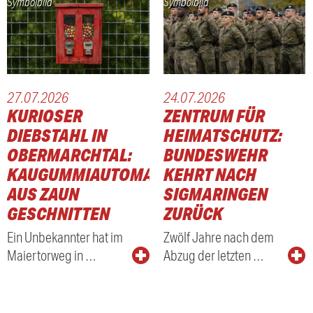
Symbolbild
Symbolbild
27.07.2026
24.07.2026
KURIOSER
ZENTRUM FÜR
DIEBSTAHL IN
HEIMATSCHUTZ:
OBERMARCHTAL:
BUNDESWEHR
KAUGUMMIAUTOMAT
KEHRT NACH
AUS ZAUN
SIGMARINGEN
GESCHNITTEN
ZURÜCK
Ein Unbekannter hat im
Zwölf Jahre nach dem
Maiertorweg in …
Abzug der letzten …