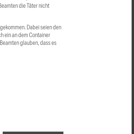
eamten die Täter nicht
e gekommen. Dabei seien den
h ein an dem Container
e Beamten glauben, dass es