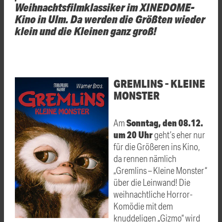
Weihnachtsfilmklassiker im XINEDOME-
Kino in Ulm. Da werden die Größten wieder
klein und die Kleinen ganz groß!
GREMLINS - KLEINE
Warner Bros.
MONSTER
Sonntag, den 08.12.
Am
um 20 Uhr
geht’s eher nur
für die Größeren ins Kino,
da rennen nämlich
„Gremlins – Kleine Monster“
über die Leinwand! Die
weihnachtliche Horror-
Komödie mit dem
knuddeligen „Gizmo“ wird