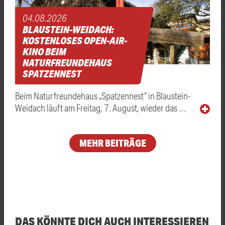
04.08.2026
BLAUSTEIN-WEIDACH:
KOSTENLOSES OPEN-AIR-
KINO BEIM
NATURFREUNDEHAUS
SPATZENNEST
Beim Naturfreundehaus „Spatzennest“ in Blaustein-
Weidach läuft am Freitag, 7. August, wieder das …
MEHR BEITRÄGE
DAS KÖNNTE DICH AUCH INTERESSIEREN