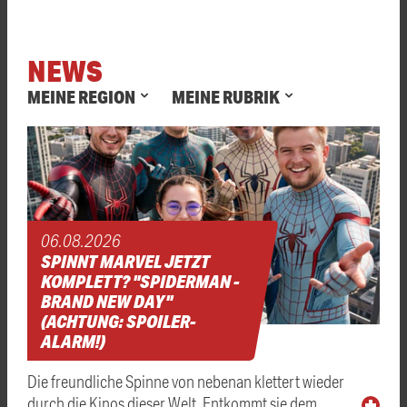
NEWS
MEINE REGION
MEINE RUBRIK
06.08.2026
SPINNT MARVEL JETZT
KOMPLETT? "SPIDERMAN -
BRAND NEW DAY"
(ACHTUNG: SPOILER-
ALARM!)
Die freundliche Spinne von nebenan klettert wieder
durch die Kinos dieser Welt. Entkommt sie dem …