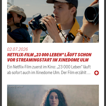
02.07.2026
NETFLIX-FILM „23 000 LEBEN“ LÄUFT SCHON
VOR STREAMINGSTART IM XINEDOME ULM
Ein Netflix-Film zuerst im Kino: „23 000 Leben“ läuft
ab sofort auch im Xinedome Ulm. Der Film erzählt …
Thommy Mross