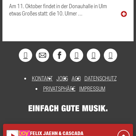
Am 11. Oktober findet in der Donauhalle in Ulm
etwas Großes statt: die 10. Ulmer …
KONTAKT
JOBS
AGB
DATENSCHUTZ
PRIVATSPHÄRE
IMPRESSUM
FELIX JAEHN & CASCADA
play_arrow