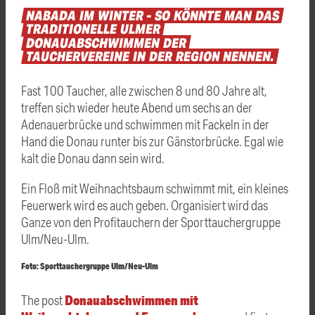
NABADA
IM
WINTER
–
SO
KÖNNTE
MAN
DAS
TRADITIONELLE
ULMER
DONAUABSCHWIMMEN
DER
TAUCHERVEREINE
IN
DER
REGION
NENNEN.
Fast 100 Taucher, alle zwischen 8 und 80 Jahre alt,
treffen sich wieder heute Abend um sechs an der
Adenauerbrücke und schwimmen mit Fackeln in der
Hand die Donau runter bis zur Gänstorbrücke. Egal wie
kalt die Donau dann sein wird.
Ein Floß mit Weihnachtsbaum schwimmt mit, ein kleines
Feuerwerk wird es auch geben. Organisiert wird das
Ganze von den Profitauchern der Sporttauchergruppe
Ulm/Neu-Ulm.
Foto: Sporttauchergruppe Ulm/Neu-Ulm
Donauabschwimmen mit
The post