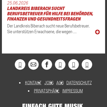
25.06.2026
LANDKREIS BIBERACH SUCHT
BERUFSBETREUER FÜR HILFE BEI BEHÖRDEN,
FINANZEN UND GESUNDHEITSFRAGEN
Der Landkreis Biberach sucht neue Berufsbetreuer.
Sie unterstützen Erwachsene, die wegen …
KONTAKT
JOBS
AGB
DATENSCHUTZ
PRIVATSPHÄRE
IMPRESSUM