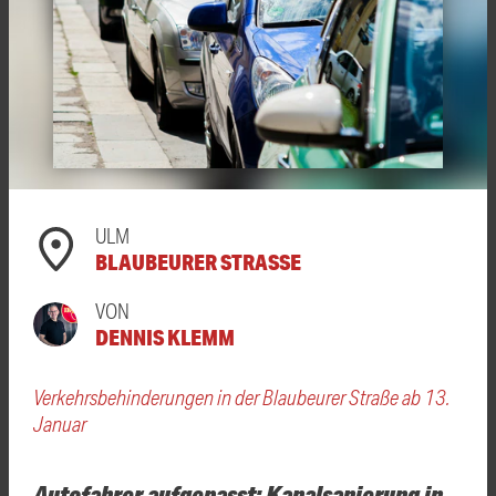
ULM
BLAUBEURER STRASSE
VON
DENNIS KLEMM
Verkehrsbehinderungen in der Blaubeurer Straße ab 13.
Januar
Autofahrer aufgepasst: Kanalsanierung in