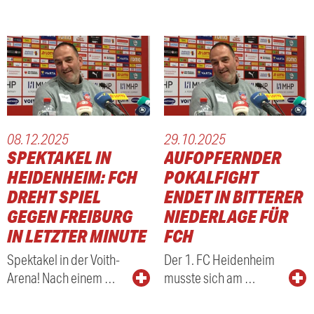
08.12.2025
29.10.2025
SPEKTAKEL IN
AUFOPFERNDER
HEIDENHEIM: FCH
POKALFIGHT
DREHT SPIEL
ENDET IN BITTERER
GEGEN FREIBURG
NIEDERLAGE FÜR
IN LETZTER MINUTE
FCH
Spektakel in der Voith-
Der 1. FC Heidenheim
Arena! Nach einem …
musste sich am …