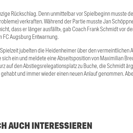
inzige Rückschlag. Denn unmittelbar vor Spielbeginn musste d
bleme) verkraften. Während der Partie musste Jan Schöppner 
 nicht, dass er länger ausfällt», gab Coach Frank Schmidt vor
im FC Augsburg Entwarnung.
 Spielzeit jubelten die Heidenheimer über den vermeintlichen 
e sich ein und meldete eine Abseitsposition von Maximilian Br
urz auf den Abstiegsrelegationsplatz zu Buche, die Schmidt är
ll gehabt und immer wieder einen neuen Anlauf genommen. Abe
CH AUCH INTERESSIEREN