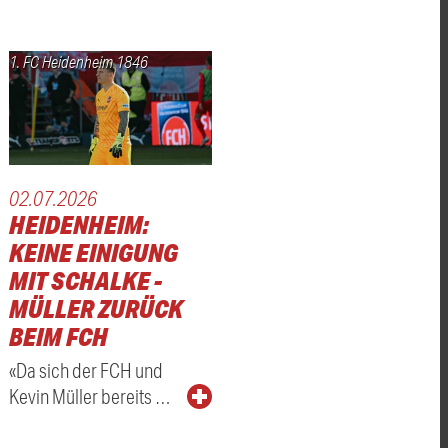
1. FC Heidenheim 1846
02.07.2026
HEIDENHEIM:
KEINE EINIGUNG
MIT SCHALKE -
MÜLLER ZURÜCK
BEIM FCH
«Da sich der FCH und
Kevin Müller bereits …