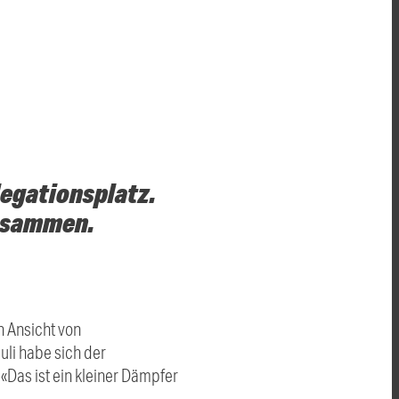
legationsplatz.
zusammen.
h Ansicht von
uli habe sich der
Das ist ein kleiner Dämpfer