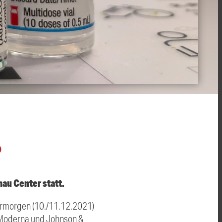
O
nau Center statt.
bermorgen (10./11.12.2021)
, Moderna und Johnson &