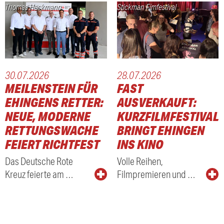
Thomas Heckmann
Stickman Fimfestival
30.07.2026
28.07.2026
MEILENSTEIN FÜR
FAST
EHINGENS RETTER:
AUSVERKAUFT:
IM
NEUE, MODERNE
KURZFILMFESTIVAL
RETTUNGSWACHE
BRINGT EHINGEN
RUM
FEIERT RICHTFEST
INS KINO
Das Deutsche Rote
Volle Reihen,
Kreuz feierte am …
Filmpremieren und …