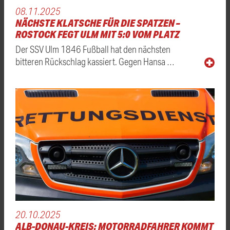
08.11.2025
NÄCHSTE KLATSCHE FÜR DIE SPATZEN –
ROSTOCK FEGT ULM MIT 5:0 VOM PLATZ
Der SSV Ulm 1846 Fußball hat den nächsten
bitteren Rückschlag kassiert. Gegen Hansa …
20.10.2025
ALB-DONAU-KREIS: MOTORRADFAHRER KOMMT