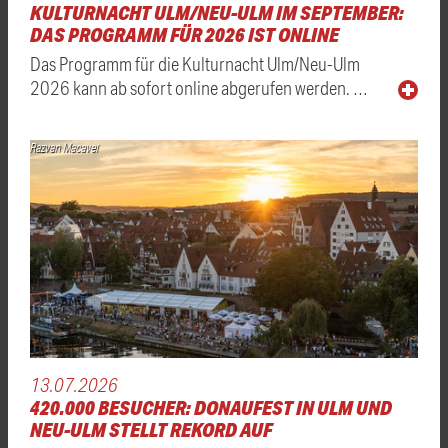
KULTURNACHT ULM/NEU-ULM IM SEPTEMBER:
DAS PROGRAMM FÜR 2026 IST ONLINE
Das Programm für die Kulturnacht Ulm/Neu-Ulm
2026 kann ab sofort online abgerufen werden. …
Razvan Macavei
13.07.2026
420.000 BESUCHER: DONAUFEST IN ULM UND
NEU-ULM STELLT REKORD AUF