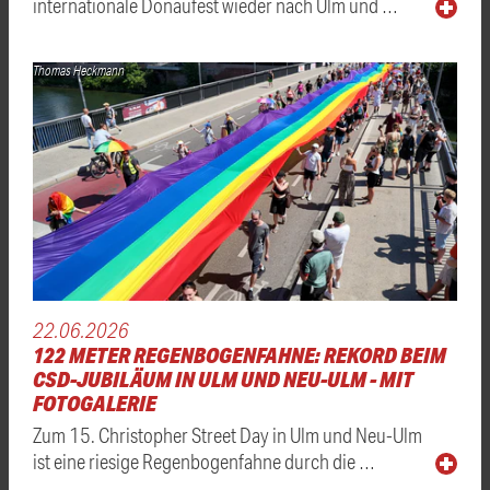
internationale Donaufest wieder nach Ulm und …
Thomas Heckmann
22.06.2026
122 METER REGENBOGENFAHNE: REKORD BEIM
CSD-JUBILÄUM IN ULM UND NEU-ULM - MIT
FOTOGALERIE
Zum 15. Christopher Street Day in Ulm und Neu-Ulm
ist eine riesige Regenbogenfahne durch die …