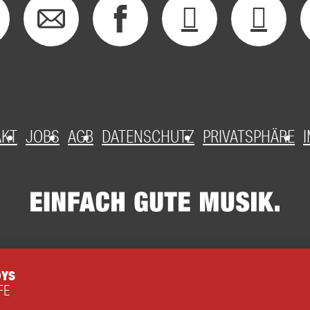
AKT
JOBS
AGB
DATENSCHUTZ
PRIVATSPHÄRE
OYS
FE