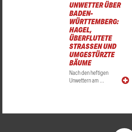
UNWETTER ÜBER
BADEN-
WÜRTTEMBERG:
HAGEL,
ÜBERFLUTETE
STRASSEN UND U
MGESTÜRZTE B
ÄUME
Nach den heftigen
Unwettern am …