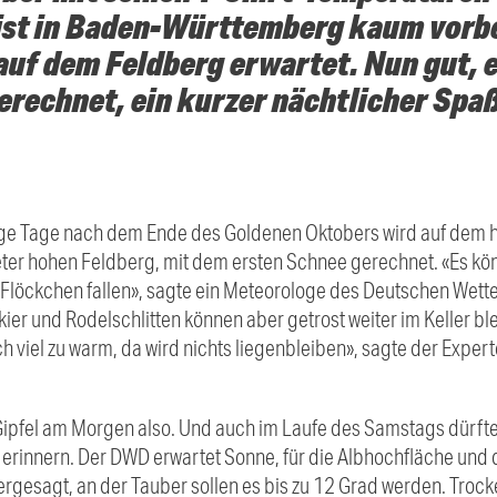
ist in Baden-Württemberg kaum vorbei
auf dem Feldberg erwartet. Nun gut, e
erechnet, ein kurzer nächtlicher Spaß
nige Tage nach dem Ende des Goldenen Oktobers wird auf dem 
r hohen Feldberg, mit dem ersten Schnee gerechnet. «Es kön
 Flöckchen fallen», sagte ein Meteorologe des Deutschen Wett
r und Rodelschlitten können aber getrost weiter im Keller bleib
 viel zu warm, da wird nichts liegenbleiben», sagte der Experte w
ipfel am Morgen also. Und auch im Laufe des Samstags dürfte
 erinnern. Der DWD erwartet Sonne, für die Albhochfläche un
gesagt, an der Tauber sollen es bis zu 12 Grad werden. Trocke