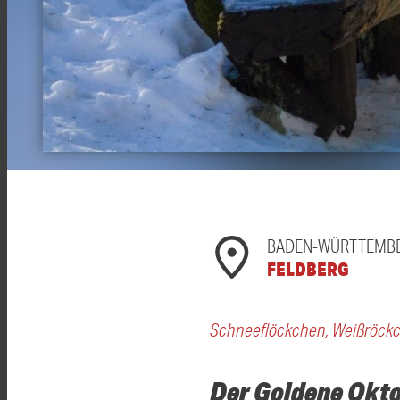
BADEN-WÜRTTEMB
FELDBERG
Schneeflöckchen, Weißröck
Der Goldene Okto