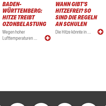
BADEN-
WANN GIBT'S
WÜRTTEMBERG:
HITZEFREI? SO
HITZE TREIBT
SIND DIE REGELN
OZONBELASTUNG
AN SCHULEN
Wegen hoher
Die Hitze könnte in …
Lufttemperaturen …