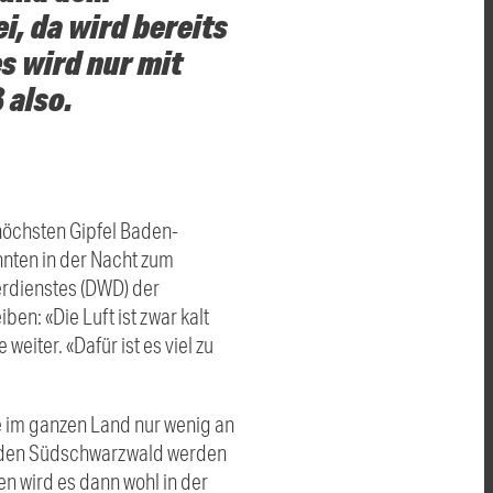
, da wird bereits
s wird nur mit
 also.
höchsten Gipfel Baden-
nten in der Nacht zum
erdienstes (DWD) der
en: «Die Luft ist zwar kalt
eiter. «Dafür ist es viel zu
 im ganzen Land nur wenig an
d den Südschwarzwald werden
n wird es dann wohl in der