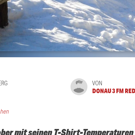
ERG
VON
DONAU 3 FM RE
chen
ber mit seinen T-Shirt-Temperaturen