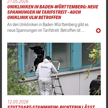
21.05.2026
UNIKLINIKEN IN BADEN-WÜRTTEMBERG: NEUE
SPANNUNGEN IM TARIFSTREIT - AUCH
UNIKLINIK ULM BETROFFEN
An den Unikliniken in Baden-Württemberg gibt es
neue Spannungen im Tarifstreit. Betroffen ist …
Thomas Heckmann
12.05.2026
STUTTGART-STAMMHEIM: RICHTERIN LÄSST