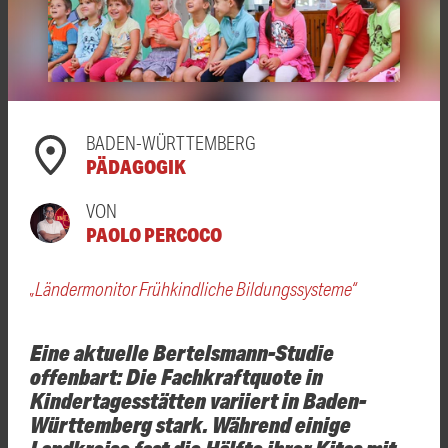
BADEN-WÜRTTEMBERG
PÄDAGOGIK
VON
PAOLO PERCOCO
„Ländermonitor Frühkindliche Bildungssysteme“
Eine aktuelle Bertelsmann-Studie
offenbart: Die Fachkraftquote in
Kindertagesstätten variiert in Baden-
Württemberg stark. Während einige
Landkreise fast die Hälfte ihrer Kitas mit