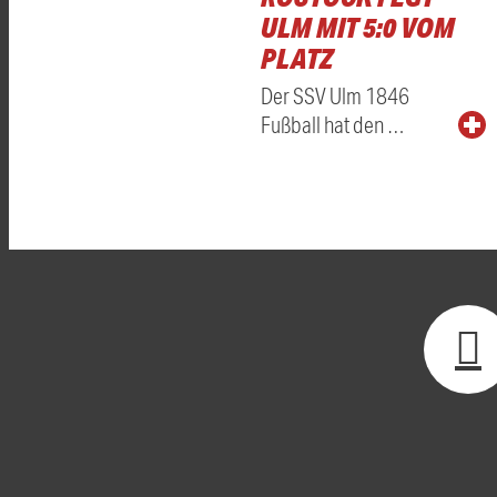
ULM MIT 5:0 VOM
PLATZ
Der SSV Ulm 1846
Fußball hat den …