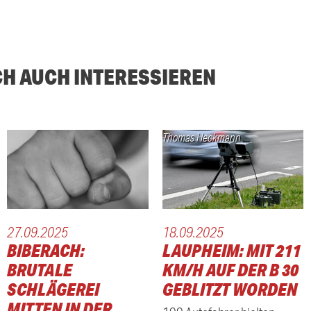
CH AUCH INTERESSIEREN
Thomas Heckmann
27.09.2025
18.09.2025
BIBERACH:
LAUPHEIM: MIT 211
BRUTALE
KM/H AUF DER B 30
SCHLÄGEREI
GEBLITZT WORDEN
MITTEN IN DER