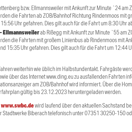
ttenberg bzw. Ellmannsweiler mit Ankunft zur Minute `24 am 
erden die Fahrten ab ZOB/Bahnhof Richtung Rindenmoos mit g
15:56 Uhr gefahren. Dies gilt auch für die Fahrt um 8:30 Uhr
– Ellmannsweiler
ab Rißegg mit Ankunft zur Minute `55 am Z
erden die Fahrten mit großem Linienbus ab Rindenmoos mit A
und 15:35 Uhr gefahren. Dies gilt auch für die Fahrt um 12:44
6 fahren weiterhin wie üblich im Halbstundentakt. Fahrgäste w
wie über das Internet www.ding.eu zu ausfallenden Fahrten inf
tionsanzeiger am ZOB/Bahnhof wird informiert. Über die Ho
fahrplan gültig bis 23.12.2023 heruntergeladen werden.
www.swbc.de
C
wird laufend über den aktuellen Sachstand be
er Stadtwerke Biberach telefonisch unter 07351 30250-150 od