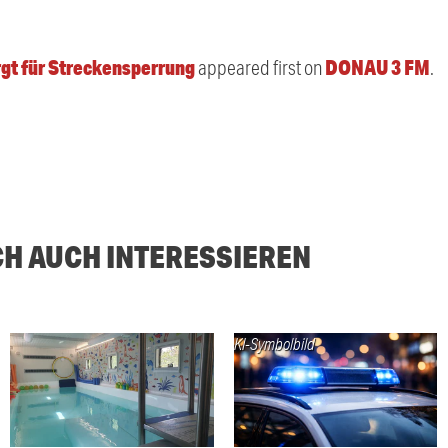
rgt für Streckensperrung
DONAU 3 FM
appeared first on
.
CH AUCH INTERESSIEREN
KI-Symbolbild