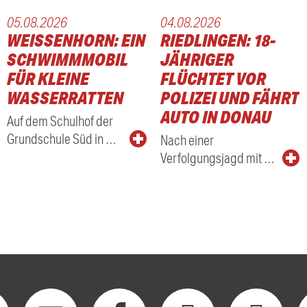
05.08.2026
04.08.2026
WEISSENHORN: EIN S
RIEDLINGEN: 18-
CHWIMMMOBIL F
JÄHRIGER
ÜR KLEINE W
FLÜCHTET VOR
ASSERRATTEN
POLIZEI UND FÄHRT
AUTO IN DONAU
Auf dem Schulhof der
Grundschule Süd in …
Nach einer
Verfolgungsjagd mit …