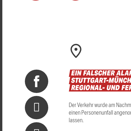
EIN
FALSCHER
ALA
STUTTGART-MÜNC
REGIONAL-
UND
FE
Der Verkehr wurde am Nachmi
einen Personenunfall angenom
lassen.