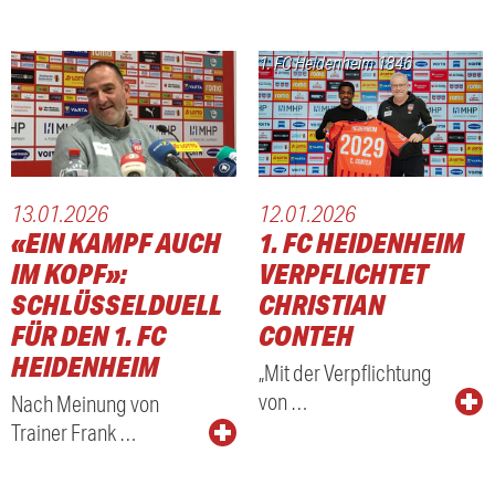
1. FC Heidenheim 1846
13.01.2026
12.01.2026
«EIN KAMPF AUCH
1. FC HEIDENHEIM
IM KOPF»:
VERPFLICHTET
SCHLÜSSELDUELL
CHRISTIAN
FÜR DEN 1. FC
CONTEH
HEIDENHEIM
„Mit der Verpflichtung
von …
Nach Meinung von
Trainer Frank …