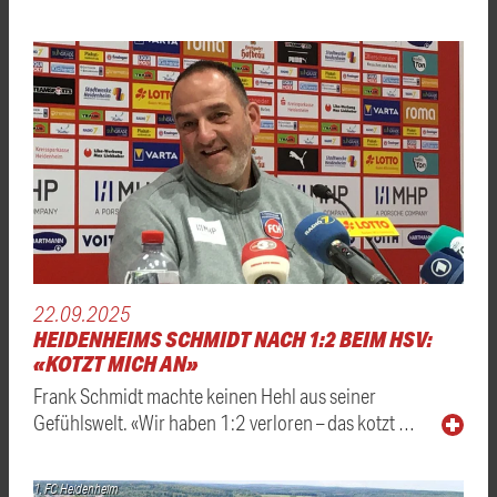
22.09.2025
HEIDENHEIMS SCHMIDT NACH 1:2 BEIM HSV:
«KOTZT MICH AN»
Frank Schmidt machte keinen Hehl aus seiner
Gefühlswelt. «Wir haben 1:2 verloren – das kotzt …
1. FC Heidenheim