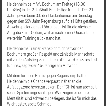
Heidenheim beim VfL Bochum am Freitag (18.30
Uhr/Sky) in der 2. Fußball-Bundesliga fraglich. Der 21-
Jährige war beim 0:0 der Heidenheimer am Dienstag
gegen den SSV Jahn Regensburg auf die Hüfte gefallen.
Abwehrspieler Jonas Föhrenbach ist für die nächste
Aufgabe keine Option, weil er nach seiner Quarantäne
weiterhin Trainingsrückstand hat.
Heidenheims Trainer Frank Schmidt hat vor den
Bochumern großen Respekt und zählt die Mannschaft
mit zu den Aufstiegskandidaten. «Das wird ein Stresstest
für uns», sagte der 46-Jährige am Mittwoch.
Mit dem torlosen Remis gegen Regensburg hatte
Heidenheim die Chance verpasst, näher an die
Aufstiegszone heranzurücken. Der FCH ist nun aber seit
sechs Spielen ungeschlagen. «Wir zeigen eine gute
Mentalität, sind schwer zu besiegen, das ist für mich das
Wichtigste», sagte Schmidt.