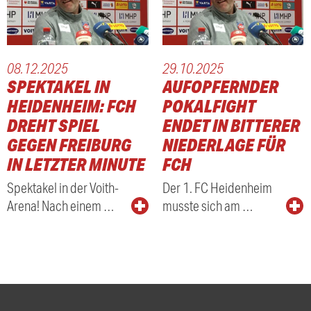
08.12.2025
29.10.2025
SPEKTAKEL IN
AUFOPFERNDER
HEIDENHEIM: FCH
POKALFIGHT
DREHT SPIEL
ENDET IN BITTERER
GEGEN FREIBURG
NIEDERLAGE FÜR
IN LETZTER MINUTE
FCH
Spektakel in der Voith-
Der 1. FC Heidenheim
Arena! Nach einem …
musste sich am …