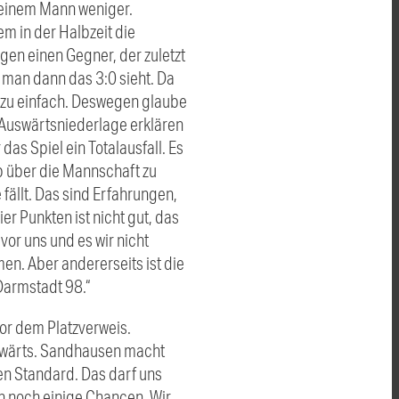
it einem Mann weniger.
m in der Halbzeit die
gen einen Gegner, der zuletzt
 man dann das 3:0 sieht. Da
 zu einfach. Deswegen glaube
e Auswärtsniederlage erklären
das Spiel ein Totalausfall. Es
tab über die Mannschaft zu
fällt. Das sind Erfahrungen,
r Punkten ist nicht gut, das
or uns und es wir nicht
en. Aber andererseits ist die
Darmstadt 98.“
vor dem Platzverweis.
auswärts. Sandhausen macht
nen Standard. Das darf uns
ch noch einige Chancen. Wir