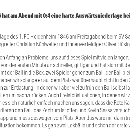
 hat am Abend mit 0:4 eine harte Auswärtsniederlage b
rlage des 1. FC Heidenheim 1846 am Freitagabend beim SV S
greifer Christian Kühlwetter und Innenverteidiger Oliver Hüsin
von Anfang an Probleme, uns auf dieses Spiel mit vielen langen,
von der ersten Minute an schneller, giftiger und hat sich mit de
der Ball in die Box, zwei Spieler gehen zum Ball, der Ball blei
 haben wir solange er auf dem Platz war überhaupt nicht in de
n zur Entlastung, in denen wir aber viel zu früh den Ball selbst
alten um nachzurücken. Auch Freistoßsituationen, in denen wir 
es sich natürlich einfach machen uns sagen, dass die Rote Kar
rlieren den Ball, das Zentrum ist offen und Kevin Sessa versuch
knapp und muss deswegen vom Platz. Aber das wäre mir dann tro
ituation bekommen. Es gab zwei Eckbälle und schon der erste 