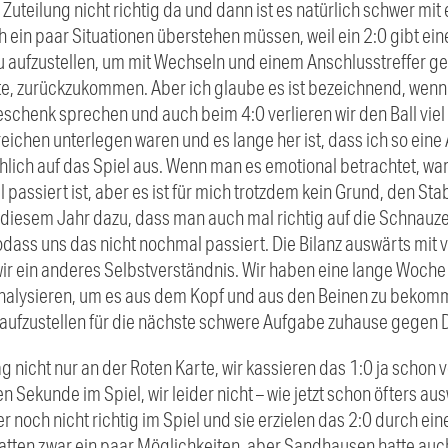
r Zuteilung nicht richtig da und dann ist es natürlich schwer m
ein paar Situationen überstehen müssen, weil ein 2:0 gibt eine
u aufzustellen, um mit Wechseln und einem Anschlusstreffer ge
te, zurückzukommen. Aber ich glaube es ist bezeichnend, wenn
chenk sprechen und auch beim 4:0 verlieren wir den Ball viel
Bereichen unterlegen waren und es lange her ist, dass ich so ein
hlich auf das Spiel aus. Wenn man es emotional betrachtet, war 
l passiert ist, aber es ist für mich trotzdem kein Grund, den S
 diesem Jahr dazu, dass man auch mal richtig auf die Schnauze 
ass uns das nicht nochmal passiert. Die Bilanz auswärts mit vie
r ein anderes Selbstverständnis. Wir haben eine lange Woche v
 analysieren, um es aus dem Kopf und aus den Beinen zu bekomm
aufzustellen für die nächste schwere Aufgabe zuhause gegen 
ag nicht nur an der Roten Karte, wir kassieren das 1:0 ja schon 
 Sekunde im Spiel, wir leider nicht – wie jetzt schon öfters 
r noch nicht richtig im Spiel und sie erzielen das 2:0 durch ei
 hatten zwar ein paar Möglichkeiten, aber Sandhausen hatte au