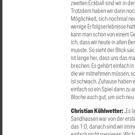
zweiten Eckball sind wir in de
Trotzdem haben wir dann noch 
Möglichkeit, sich nochmal ne
wenige Erfolgserlebnisse hat
kann man schon von einem Ges
ich, dass wir heute in allen 
musste. So sieht der Blick sac
ist lange her, dass uns das ma
brechen. Es gehört einfach in
die wir mitnehmen müssen, sod
ist schwach. Zuhause haben wi
einfach so ein Spiel dann zu
Woche auch gut, um sich neu 
Christian Kühlwetter:
„Es l
Sandhausen war von der ersten
das 1:0, danach sind wir imme
einfach nicht passieren. Wir