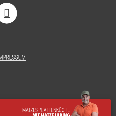
IMPRESSUM
MATZES PLATTENKÜCHE
MIT MATZE IHRING