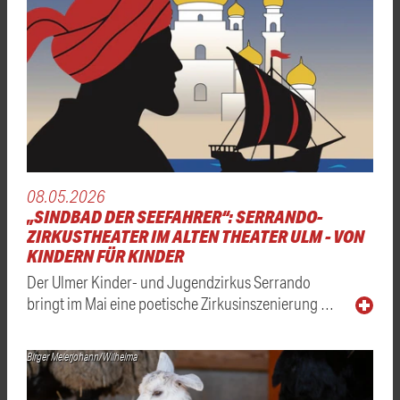
08.05.2026
„SINDBAD DER SEEFAHRER“: SERRANDO-
ZIRKUSTHEATER IM ALTEN THEATER ULM - VON
KINDERN FÜR KINDER
Der Ulmer Kinder- und Jugendzirkus Serrando
bringt im Mai eine poetische Zirkusinszenierung …
Birger Meierjohann/Wilhelma