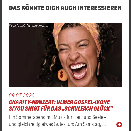
DAS KÖNNTE DICH AUCH INTERESSIEREN
Siyou Isabelle Ngnoubamdjum
09.07.2026
CHARITY-KONZERT: ULMER GOSPEL-IKONE
SIYOU SINGT FÜR DAS „SCHULFACH GLÜCK“
Ein Sommerabend mit Musik für Herz und Seele –
und gleichzeitig etwas Gutes tun: Am Samstag, …