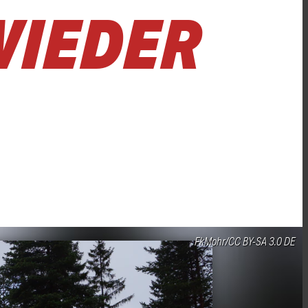
WIEDER
FkMohr/CC BY-SA 3.0 DE