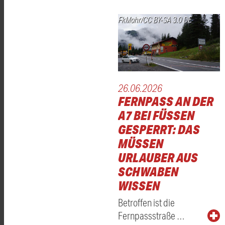
FkMohr/CC BY-SA 3.0 DE
26.06.2026
FERNPASS AN DER
A7 BEI FÜSSEN
GESPERRT: DAS
MÜSSEN
URLAUBER AUS
SCHWABEN
WISSEN
Betroffen ist die
Fernpassstraße …