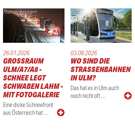
Thomas Heckmann
SWU
26.01.2026
03.08.2026
GROSSRAUM U
WO SIND DIE
LM/A7/A8 - S
STRASSENBAHNEN I
CHNEE LEGT S
N ULM?
CHWABEN LAHM - M
Das hat es in Ulm auch
IT FOTOGALERIE
noch nicht oft …
Eine dicke Schneefront
aus Österreich hat …