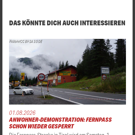
DAS KÖNNTE DICH AUCH INTERESSIEREN
FkMohr/CC BY-SA 3.0 DE
01.08.2026
ANWOHNER-DEMONSTRATION: FERNPASS
SCHON WIEDER GESPERRT
Die Fernpass-Strecke in Tirol wird am Samstag, 1.