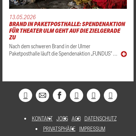
13.05.2026
BRAND IN PAKETPOSTHALLE: SPENDENAKTION
FÜR THEATER ULM GEHT AUF DIE ZIELGERADE
ZU
Nach dem schweren Brand in der Ulmer
Paketposthalle läuft die Spendenaktion „FUNDUS“ …
KONTAKT
JOBS
AGB
DATENSCHUTZ
PRIVATSPHÄRE
IMPRESSUM