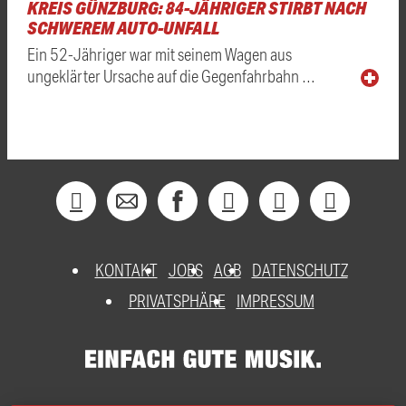
KREIS GÜNZBURG: 84-JÄHRIGER STIRBT NACH
SCHWEREM AUTO-UNFALL
Ein 52-Jähriger war mit seinem Wagen aus
ungeklärter Ursache auf die Gegenfahrbahn …
KONTAKT
JOBS
AGB
DATENSCHUTZ
PRIVATSPHÄRE
IMPRESSUM