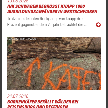
19.08.2025
IHK SCHWABEN BEGRÜSST KNAPP 1000 A
USBILDUNGSANFÄNGER IN WESTSCHWABEN
Trotz eines leichten Rückgangs von knapp drei
Prozent gegenüber dem Vorjahr betrachtet die …
Kevin Rees/ Stadt Günzburg
22.07.2026
BORKENKÄFER BEFÄLLT WÄLDER BEI
REISENSBURG UND DEFFINGEN