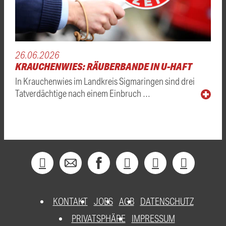
26.06.2026
KRAUCHENWIES: RÄUBERBANDE IN U-HAFT
In Krauchenwies im Landkreis Sigmaringen sind drei
Tatverdächtige nach einem Einbruch …
KONTAKT
JOBS
AGB
DATENSCHUTZ
PRIVATSPHÄRE
IMPRESSUM