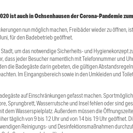
2020 ist auch in Ochsenhausen der Corona-Pandemie zu
kerungen nun möglich machen, Freibäder wieder zu öffnen, is
uni, für den Badebetrieb geöffnet.
die Stadt, um das notwendige Sicherheits- und Hygienekonzept 
or, dass jeder Besucher namentlich mit Telefonnummer und Uhr
n die Badegäste darin gebeten, die gültigen Abstandsregeln
eachten. Im Eingangsbereich sowie in den Umkleiden und Toil
Badegäste auf Einschränkungen gefasst machen. Sportmöglichk
ore, Sprungbrett, Wasserrutsche und Insel fehlen oder sind ges
it dem Wasserspielplatz. Außerdem müssen die Öffnungszeiten
iher täglich von 9 bis 12 Uhr und von 14 bis 19 Uhr geöffnet. D
otwendigen Reinigungs- und Desinfektionsmaßnahmen durchzufü