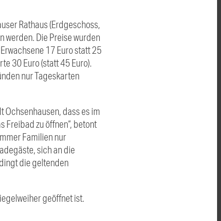
hauser Rathaus (Erdgeschoss,
n werden. Die Preise wurden
r Erwachsene 17 Euro statt 25
te 30 Euro (statt 45 Euro).
ründen nur Tageskarten
adt Ochsenhausen, dass es im
s Freibad zu öffnen“, betont
ommer Familien nur
Badegäste, sich an die
edingt die geltenden
egelweiher geöffnet ist.