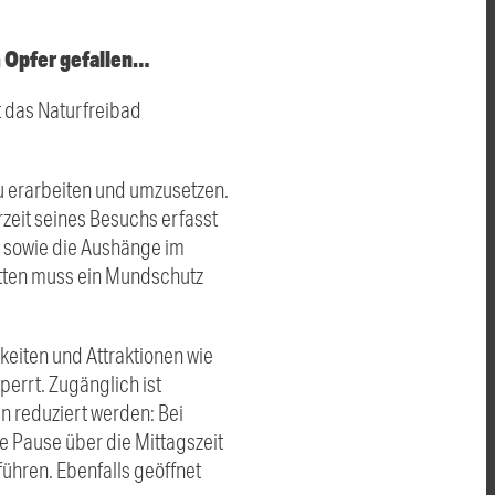
m Opfer gefallen…
t das Naturfreibad
zu erarbeiten und umzusetzen.
zeit seines Besuchs erfasst
 sowie die Aushänge im
etten muss ein Mundschutz
eiten und Attraktionen wie
perrt. Zugänglich ist
 reduziert werden: Bei
ie Pause über die Mittagszeit
hren. Ebenfalls geöffnet