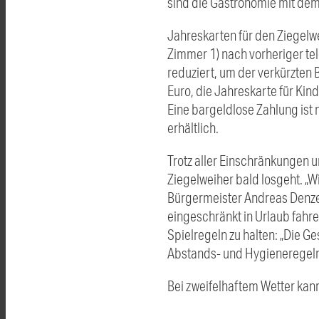
sind die Gastronomie mit dem
Jahreskarten für den Ziegelw
Zimmer 1) nach vorheriger t
reduziert, um der verkürzten
Euro, die Jahreskarte für Kind
Eine bargeldlose Zahlung ist 
erhältlich.
Trotz aller Einschränkungen 
Ziegelweiher bald losgeht. „W
Bürgermeister Andreas Denzel
eingeschränkt in Urlaub fahre
Spielregeln zu halten: „Die G
Abstands- und Hygieneregeln
Bei zweifelhaftem Wetter kann