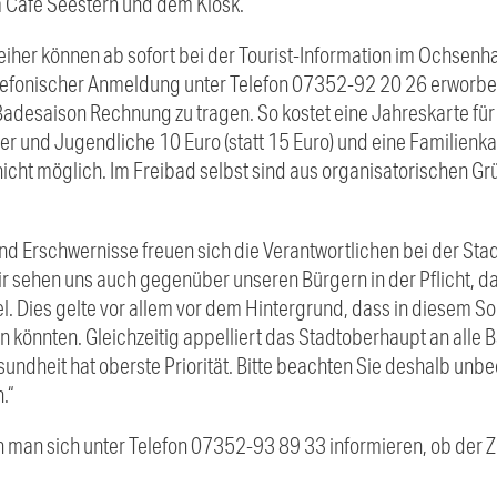
 Cafe Seestern und dem Kiosk.
eiher können ab sofort bei der Tourist-Information im Ochsen
elefonischer Anmeldung unter Telefon 07352-92 20 26 erworbe
 Badesaison Rechnung zu tragen. So kostet eine Jahreskarte fü
er und Jugendliche 10 Euro (statt 15 Euro) und eine Familienkar
nicht möglich. Im Freibad selbst sind aus organisatorischen G
und Erschwernisse freuen sich die Verantwortlichen bei der St
ir sehen uns auch gegenüber unseren Bürgern in der Pflicht, da
. Dies gelte vor allem vor dem Hintergrund, dass in diesem S
n könnten. Gleichzeitig appelliert das Stadtoberhaupt an alle 
esundheit hat oberste Priorität. Bitte beachten Sie deshalb unb
.“
 man sich unter Telefon 07352-93 89 33 informieren, ob der Zi