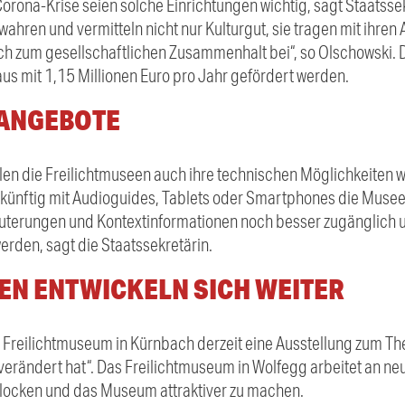
 Corona-Krise seien solche Einrichtungen wichtig, sagt Staatsse
ahren und vermitteln nicht nur Kulturgut, sie tragen mit ihren
zum gesellschaftlichen Zusammenhalt bei“, so Olschowski. D
us mit 1,15 Millionen Euro pro Jahr gefördert werden.
 ANGEBOTE
llen die Freilichtmuseen auch ihre technischen Möglichkeiten 
ukünftig mit Audioguides, Tablets oder Smartphones die Muse
uterungen und Kontextinformationen noch besser zugänglich 
rden, sagt die Staatssekretärin.
EN ENTWICKELN SICH WEITER
 Freilichtmuseum in Kürnbach derzeit eine Ausstellung zum The
rändert hat“. Das Freilichtmuseum in Wolfegg arbeitet an ne
ocken und das Museum attraktiver zu machen.