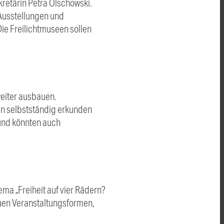
kretärin Petra Olschowski.
 Ausstellungen und
ie Freilichtmuseen sollen
weiter ausbauen.
en selbstständig erkunden
und könnten auch
ma „Freiheit auf vier Rädern?
uen Veranstaltungsformen,