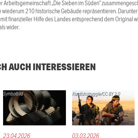
der Arbeitsgemeinschaft „Die Sieben im Süden“ zusammengesch
ie wiederum 210 historische Gebäude repräsentieren. Darunt
 mit finanzieller Hilfe des Landes entsprechend dem Original 
ls wider.
CH AUCH INTERESSIEREN
Symbolbild
Kurdishstruggle/CC BY 2.0
23.04.2026
03.03.2026