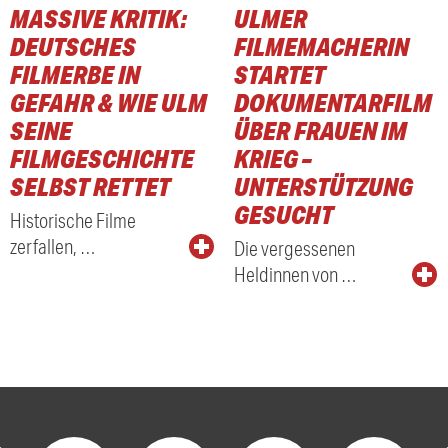
MASSIVE KRITIK:
ULMER
DEUTSCHES
FILMEMACHERIN
FILMERBE IN
STARTET
GEFAHR & WIE ULM
DOKUMENTARFILM
SEINE
ÜBER FRAUEN IM
FILMGESCHICHTE
KRIEG –
SELBST RETTET
UNTERSTÜTZUNG
GESUCHT
Historische Filme
zerfallen, …
Die vergessenen
Heldinnen von …