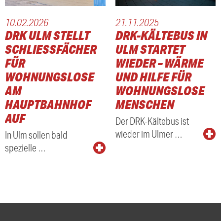
10.02.2026
21.11.2025
DRK ULM STELLT
DRK-KÄLTEBUS IN
SCHLIESSFÄCHER F
ULM STARTET
ÜR W
WIEDER – WÄRME
OHNUNGSLOSE A
UND HILFE FÜR
M H
WOHNUNGSLOSE
AUPTBAHNHOF A
MENSCHEN
UF
Der DRK-Kältebus ist
wieder im Ulmer …
In Ulm sollen bald
spezielle …