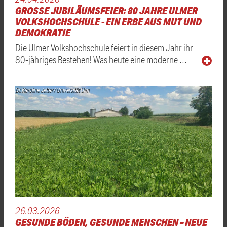
GROSSE JUBILÄUMSFEIER: 80 JAHRE ULMER V
OLKSHOCHSCHULE - EIN ERBE AUS MUT UND D
EMOKRATIE
Die Ulmer Volkshochschule feiert in diesem Jahr ihr
80-jähriges Bestehen! Was heute eine moderne …
Dr. Karoline Jetter / Universität Ulm
26.03.2026
GESUNDE BÖDEN, GESUNDE MENSCHEN – NEUE